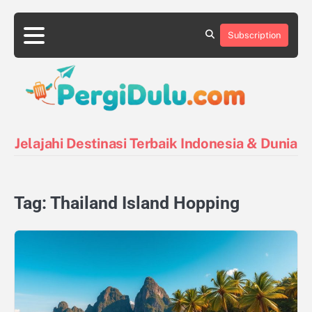
Skip
to
Subscription
content
Destinasi
Destinasi
Kontak
Kuliner
Pin
Tentang
Tips
Indonesia
Luar
Posts
Kami
Liburan
Negeri
Jelajahi Destinasi Terbaik Indonesia & Dunia
Tag:
Thailand Island Hopping