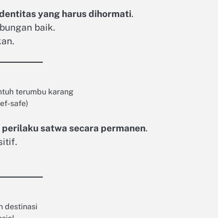
identitas yang harus dihormati
.
bungan baik.
kan.
ntuh terumbu karang
ef-safe)
 perilaku satwa secara permanen
.
tif.
n destinasi