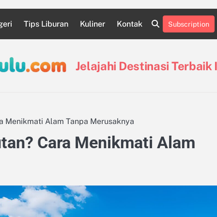
geri
Tips Liburan
Kuliner
Kontak
Subscription
Destinasi
Destinasi
Kontak
Kuliner
Pin
Tentang
Tips
Indonesia
Luar
Posts
Kami
Liburan
Negeri
Jelajahi Destinasi Terbaik
ara Menikmati Alam Tanpa Merusaknya
jutan? Cara Menikmati Alam