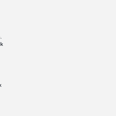
.
ak
k