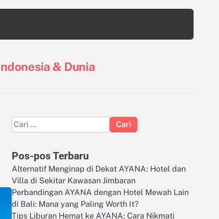
 Indonesia & Dunia
Cari
untuk:
Pos-pos Terbaru
Alternatif Menginap di Dekat AYANA: Hotel dan
Villa di Sekitar Kawasan Jimbaran
Perbandingan AYANA dengan Hotel Mewah Lain
di Bali: Mana yang Paling Worth It?
Tips Liburan Hemat ke AYANA: Cara Nikmati