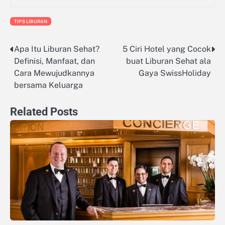
TIPS LIBURAN
Apa Itu Liburan Sehat?
5 Ciri Hotel yang Cocok
Navigasi
Definisi, Manfaat, dan
buat Liburan Sehat ala
pos
Cara Mewujudkannya
Gaya SwissHoliday
bersama Keluarga
Related Posts