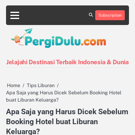
Skip
to
Subscription
content
Destinasi
Destinasi
Kontak
Kuliner
Pin
Tentang
Tips
Indonesia
Luar
Posts
Kami
Liburan
Negeri
Jelajahi Destinasi Terbaik Indonesia & Dunia
Home
Tips Liburan
Apa Saja yang Harus Dicek Sebelum Booking Hotel
buat Liburan Keluarga?
Apa Saja yang Harus Dicek Sebelum
Booking Hotel buat Liburan
Keluarga?