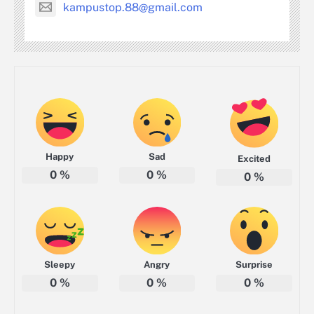
kampustop.88@gmail.com
Happy
Sad
Excited
0
%
0
%
0
%
Sleepy
Angry
Surprise
0
%
0
%
0
%