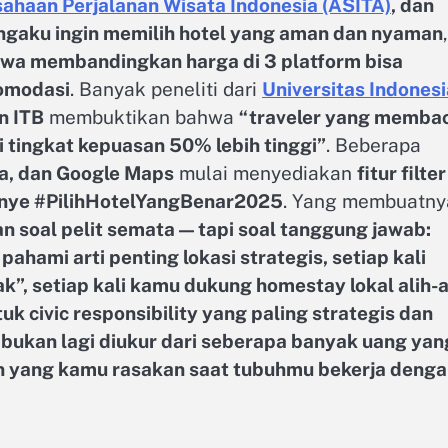
sahaan Perjalanan Wisata Indonesia (ASITA)
, dan
mengaku ingin memilih hotel yang aman dan nyaman
,
wa membandingkan harga di 3 platform bisa
komodasi
. Banyak peneliti dari
Universitas Indonesi
n ITB
membuktikan bahwa
“traveler yang memba
 tingkat kepuasan 50% lebih tinggi”
. Beberapa
da, dan Google Maps
mulai menyediakan
fitur filter
panye #PilihHotelYangBenar2025
. Yang membuatny
n soal pelit semata — tapi soal tanggung jawab:
ahami arti penting lokasi strategis, setiap kali
k”, setiap kali kamu dukung homestay lokal alih-a
k civic responsibility yang paling strategis dan
 bukan lagi diukur dari seberapa banyak uang yan
an yang kamu rasakan saat tubuhmu bekerja deng