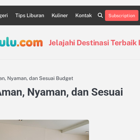
geri
Tips Liburan
Kuliner
Kontak
Subscription
Destinasi
Destinasi
Kontak
Kuliner
Pin
Tentang
Tips
Indonesia
Luar
Posts
Kami
Liburan
Negeri
Jelajahi Destinasi Terbaik
an, Nyaman, dan Sesuai Budget
Aman, Nyaman, dan Sesuai