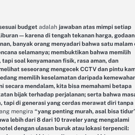
sesuai budget
adalah
jawaban atas mimpi setiap
 liburan — karena di tengah tekanan harga, godaan
anan, banyak orang menyadari bahwa satu malam 
encana selamanya; membuktikan bahwa memilih
 tapi soal kenyamanan fisik, rasa aman, dan
u melihat seseorang mengecek CCTV dan pintu ka
 sedang memilih keselamatan daripada kemewaha
ni secara mendalam, kita bisa memahami betapa
atan bijak terhadap perjalanan; serta bahwa mas
 tapi di generasi yang cerdas merawat diri tanpa
 yang mengira
“yang penting murah, asal bisa tidur
a lebih dari 8 dari 10 traveler yang mengalami
otel dengan ulasan buruk atau lokasi terpencil: