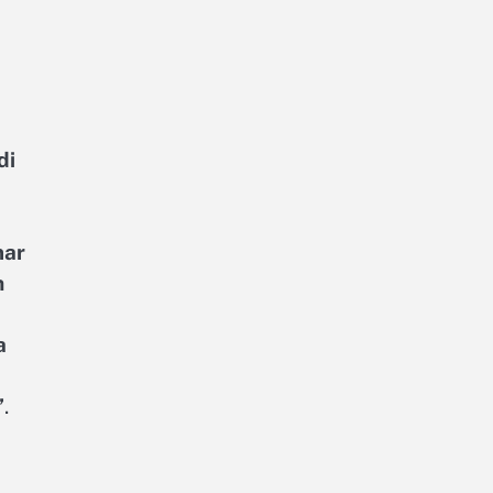
di
mar
n
a
”
.