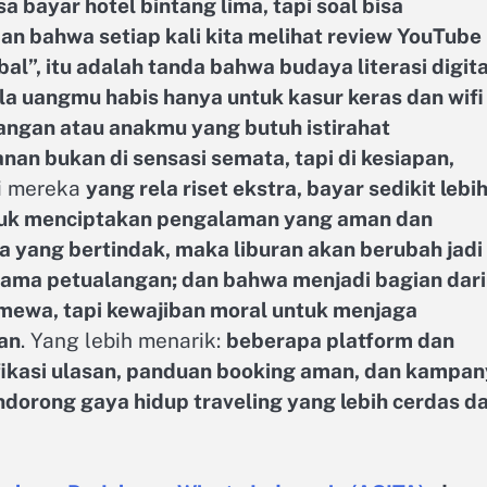
a bayar hotel bintang lima, tapi soal bisa
 bahwa setiap kali kita melihat review YouTube
l”, itu adalah tanda bahwa budaya literasi digita
a uangmu habis hanya untuk kasur keras dan wifi
angan atau anakmu yang butuh istirahat
an bukan di sensasi semata, tapi di kesiapan,
ri mereka
yang rela riset ekstra, bayar sedikit lebi
untuk menciptakan pengalaman yang aman dan
a yang bertindak, maka liburan akan berubah jadi
lama petualangan; dan bahwa menjadi bagian dari
timewa, tapi kewajiban moral untuk menjaga
an
. Yang lebih menarik:
beberapa platform dan
fikasi ulasan, panduan booking aman, dan kampa
rong gaya hidup traveling yang lebih cerdas d