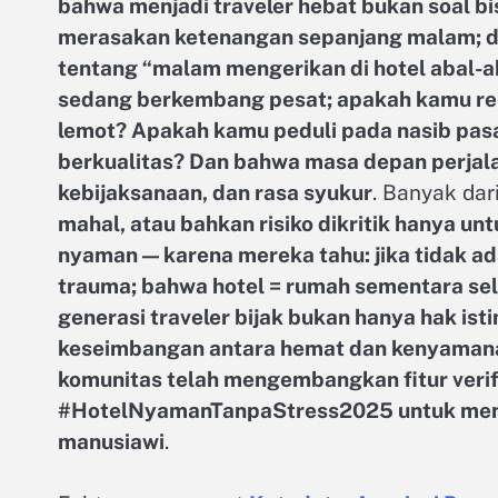
bahwa menjadi traveler hebat bukan soal bis
merasakan ketenangan sepanjang malam; dan
tentang “malam mengerikan di hotel abal-aba
sedang berkembang pesat; apakah kamu rel
lemot? Apakah kamu peduli pada nasib pas
berkualitas? Dan bahwa masa depan perjalan
kebijaksanaan, dan rasa syukur
. Banyak da
mahal, atau bahkan risiko dikritik hanya 
nyaman — karena mereka tahu: jika tidak ad
trauma; bahwa hotel = rumah sementara se
generasi traveler bijak bukan hanya hak is
keseimbangan antara hemat dan kenyaman
komunitas telah mengembangkan fitur veri
#HotelNyamanTanpaStress2025 untuk mendo
manusiawi
.