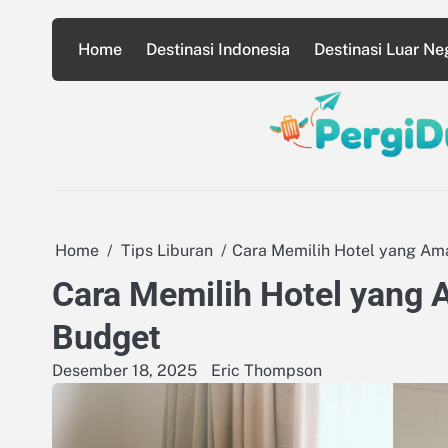
Skip
to
Home
Destinasi Indonesia
Destinasi Luar Ne
content
Home
Tips Liburan
Cara Memilih Hotel yang Am
Cara Memilih Hotel yang 
Budget
Desember 18, 2025
Eric Thompson