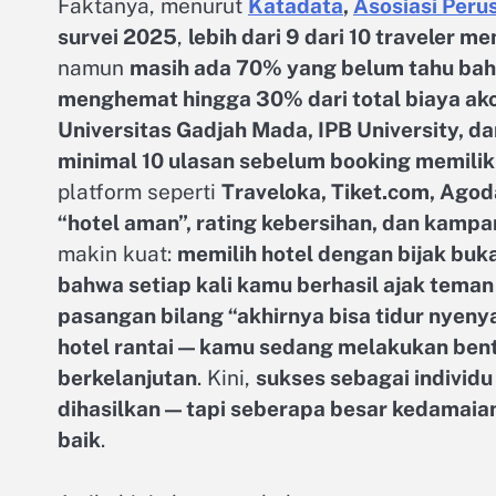
Faktanya, menurut
Katadata
,
Asosiasi Peru
survei 2025
,
lebih dari 9 dari 10 traveler 
namun
masih ada 70% yang belum tahu bah
menghemat hingga 30% dari total biaya a
Universitas Gadjah Mada, IPB University, da
minimal 10 ulasan sebelum booking memiliki
platform seperti
Traveloka, Tiket.com, Ago
“hotel aman”, rating kebersihan, dan kam
makin kuat:
memilih hotel dengan bijak buka
bahwa setiap kali kamu berhasil ajak teman p
pasangan bilang “akhirnya bisa tidur nyenya
hotel rantai — kamu sedang melakukan bentu
berkelanjutan
. Kini,
sukses sebagai individu
dihasilkan — tapi seberapa besar kedamai
baik
.