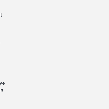
l
h
nye
an