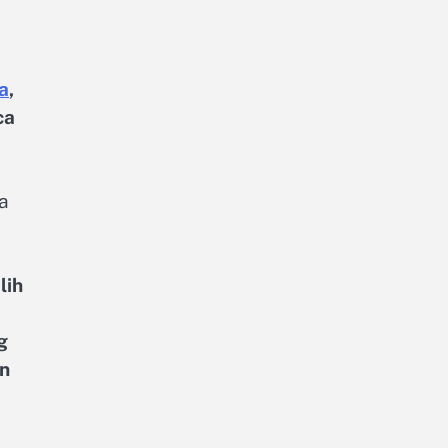
a
,
ca
a
lih
g
an