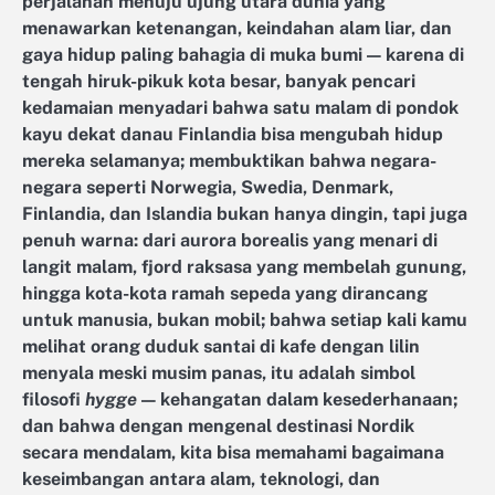
perjalanan menuju ujung utara dunia yang
menawarkan ketenangan, keindahan alam liar, dan
gaya hidup paling bahagia di muka bumi — karena di
tengah hiruk-pikuk kota besar, banyak pencari
kedamaian menyadari bahwa satu malam di pondok
kayu dekat danau Finlandia bisa mengubah hidup
mereka selamanya; membuktikan bahwa negara-
negara seperti Norwegia, Swedia, Denmark,
Finlandia, dan Islandia bukan hanya dingin, tapi juga
penuh warna: dari aurora borealis yang menari di
langit malam, fjord raksasa yang membelah gunung,
hingga kota-kota ramah sepeda yang dirancang
untuk manusia, bukan mobil; bahwa setiap kali kamu
melihat orang duduk santai di kafe dengan lilin
menyala meski musim panas, itu adalah simbol
filosofi
hygge
— kehangatan dalam kesederhanaan;
dan bahwa dengan mengenal destinasi Nordik
secara mendalam, kita bisa memahami bagaimana
keseimbangan antara alam, teknologi, dan