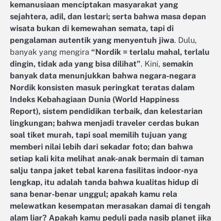
kemanusiaan menciptakan masyarakat yang
sejahtera, adil, dan lestari; serta bahwa masa depan
wisata bukan di kemewahan semata, tapi di
pengalaman autentik yang menyentuh jiwa
. Dulu,
banyak yang mengira
“Nordik = terlalu mahal, terlalu
dingin, tidak ada yang bisa dilihat”
. Kini,
semakin
banyak data menunjukkan bahwa negara-negara
Nordik konsisten masuk peringkat teratas dalam
Indeks Kebahagiaan Dunia (World Happiness
Report), sistem pendidikan terbaik, dan kelestarian
lingkungan; bahwa menjadi traveler cerdas bukan
soal tiket murah, tapi soal memilih tujuan yang
memberi nilai lebih dari sekadar foto; dan bahwa
setiap kali kita melihat anak-anak bermain di taman
salju tanpa jaket tebal karena fasilitas indoor-nya
lengkap, itu adalah tanda bahwa kualitas hidup di
sana benar-benar unggul; apakah kamu rela
melewatkan kesempatan merasakan damai di tengah
alam liar? Apakah kamu peduli pada nasib planet jika