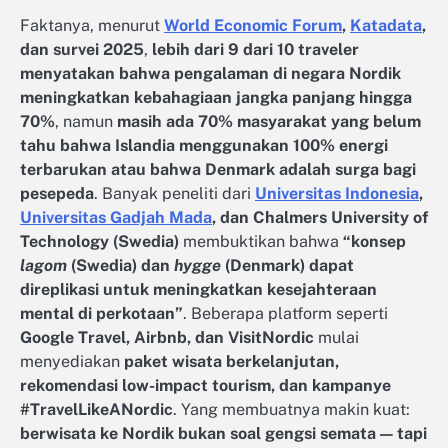
Faktanya, menurut
World Economic Forum
,
Katadata
,
dan survei 2025
,
lebih dari 9 dari 10 traveler
menyatakan bahwa pengalaman di negara Nordik
meningkatkan kebahagiaan jangka panjang hingga
70%
, namun
masih ada 70% masyarakat yang belum
tahu bahwa Islandia menggunakan 100% energi
terbarukan atau bahwa Denmark adalah surga bagi
pesepeda
. Banyak peneliti dari
Universitas Indonesia
,
Universitas Gadjah Mada
, dan Chalmers University of
Technology (Swedia)
membuktikan bahwa
“konsep
lagom
(Swedia) dan
hygge
(Denmark) dapat
direplikasi untuk meningkatkan kesejahteraan
mental di perkotaan”
. Beberapa platform seperti
Google Travel, Airbnb, dan VisitNordic
mulai
menyediakan
paket wisata berkelanjutan,
rekomendasi low-impact tourism, dan kampanye
#TravelLikeANordic
. Yang membuatnya makin kuat:
berwisata ke Nordik bukan soal gengsi semata — tapi