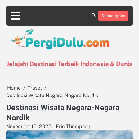
Skip
to
Subscription
content
Destinasi
Destinasi
Kontak
Kuliner
Pin
Tentang
Tips
Indonesia
Luar
Posts
Kami
Liburan
Negeri
Jelajahi Destinasi Terbaik Indonesia & Dunia
Home
Travel
Destinasi Wisata Negara-Negara Nordik
Destinasi Wisata Negara-Negara
Nordik
November 10, 2025
Eric Thompson