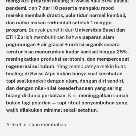
mengikuti program healing di Swiss naik 90% pasca-
pandemi
, dan
7 dari 10 peserta mengaku mood
mereka membaik drastis, pola tidur normal kembali,
dan nafsu makan terkendali setelah 1 minggu
program
. Banyak peneliti dari
Universitas Basel dan
ETH Zurich
membuktikan bahwa
paparan alam
pegunungan + air glacial + nutrisi organik secara
teratur bisa menurunkan kadar kortisol hingga 25%,
meningkatkan produksi serotonin, dan mempercepat
regenerasi sel tubuh
. Yang membuatnya makin kuat:
healing di Swiss Alps bukan hanya soal kesehatan —
tapi soal koneksi: dengan alam, dengan diri sendiri,
dan dengan nilai-nilai kesederhanaan yang sering
hilang di dunia perkotaan
. Kini,
meninggalkan rumah
bukan lagi pelarian — tapi ritual penyembuhan yang
wajib dilakukan minimal sekali setahun
.
Artikel ini akan membahas: