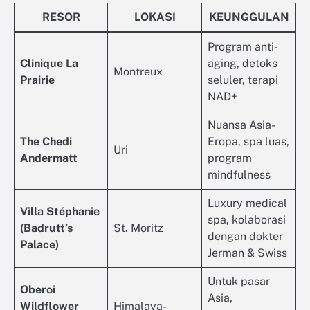
RESOR
LOKASI
KEUNGGULAN
Program anti-
Clinique La
aging, detoks
Montreux
Prairie
seluler, terapi
NAD+
Nuansa Asia-
The Chedi
Eropa, spa luas,
Uri
Andermatt
program
mindfulness
Luxury medical
Villa Stéphanie
spa, kolaborasi
(Badrutt’s
St. Moritz
dengan dokter
Palace)
Jerman & Swiss
Untuk pasar
Oberoi
Asia,
Wildflower
Himalaya-