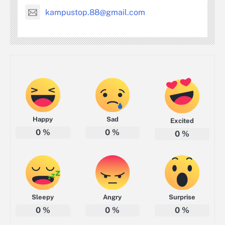
kampustop.88@gmail.com
Happy
Sad
Excited
0
%
0
%
0
%
Sleepy
Angry
Surprise
0
%
0
%
0
%