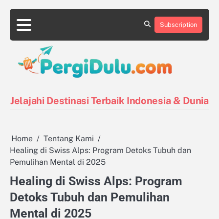
Skip
to
Subscription
content
Destinasi
Destinasi
Kontak
Kuliner
Pin
Tentang
Tips
Indonesia
Luar
Posts
Kami
Liburan
Negeri
Jelajahi Destinasi Terbaik Indonesia & Dunia
Home
Tentang Kami
Healing di Swiss Alps: Program Detoks Tubuh dan
Pemulihan Mental di 2025
Healing di Swiss Alps: Program
Detoks Tubuh dan Pemulihan
Mental di 2025