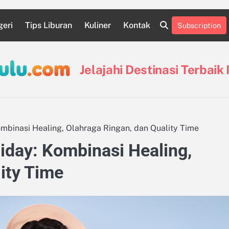
geri
Tips Liburan
Kuliner
Kontak
Subscription
Destinasi
Destinasi
Kontak
Kuliner
Pin
Tentang
Tips
Indonesia
Luar
Posts
Kami
Liburan
Negeri
Jelajahi Destinasi Terbaik
ombinasi Healing, Olahraga Ringan, dan Quality Time
liday: Kombinasi Healing,
ity Time