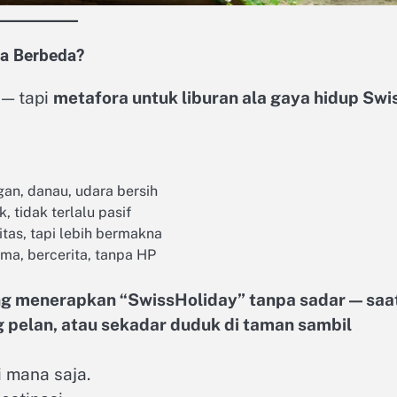
a Berbeda?
 — tapi
metafora untuk liburan ala gaya hidup Swi
n, danau, udara bersih
, tidak terlalu pasif
itas, tapi lebih bermakna
a, bercerita, tanpa HP
ng menerapkan “SwissHoliday” tanpa sadar — saa
g pelan, atau sekadar duduk di taman sambil
i mana saja.