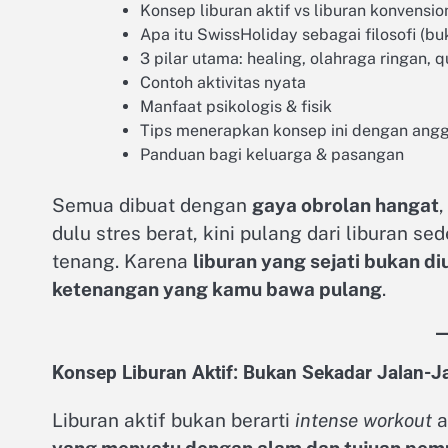
Konsep liburan aktif vs liburan konvensio
Apa itu SwissHoliday sebagai filosofi (bu
3 pilar utama: healing, olahraga ringan, q
Contoh aktivitas nyata
Manfaat psikologis & fisik
Tips menerapkan konsep ini dengan angg
Panduan bagi keluarga & pasangan
Semua dibuat dengan
gaya obrolan hangat
dulu stres berat, kini pulang dari liburan s
tenang. Karena
liburan yang sejati bukan di
ketenangan yang kamu bawa pulang
.
Konsep Liburan Aktif: Bukan Sekadar Jalan-Ja
Liburan aktif bukan berarti
intense workout
a
yang menyatu dengan alam dan tujuan pem