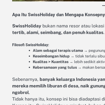
Apa Itu SwissHoliday dan Mengapa Konsepny
SwissHoliday
bukan nama resor atau lokasi
tertib, alami, seimbang, dan penuh kualitas
.
Filosofi SwissHoliday:
Alam sebagai terapis utama
→ pegununga
Keseimbangan hidup
→ tidak terlalu sibuk
Kualitas > Kuantitas
→ lebih sedikit aktiv
Kebersamaan yang tulus
→ makan bersam
Sebenarnya,
banyak keluarga Indonesia ya
mereka memilih liburan di desa, naik gunun
ngobrol
.
Tidak hanya itu, konsep ini bisa diadaptasi d