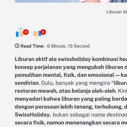
Liburan Ak
0
0
Read Time:
6 Minute, 15 Second
Liburan aktif ala swissholiday kombinasi he
konsep perjalanan yang mengubah liburan dar
pemulihan mental, fisik, dan emosional — ka
sendirian
. Dulu, banyak yang mengira
“libur
restoran mewah, atau belanja oleh-oleh
. Kin
menyadari bahwa liburan yang paling ber
dengan perasaan lebih tenang, terhubung, d
SwissHoliday
, bukan sebagai nama destinas
secara fisik, namun menenangkan secara m