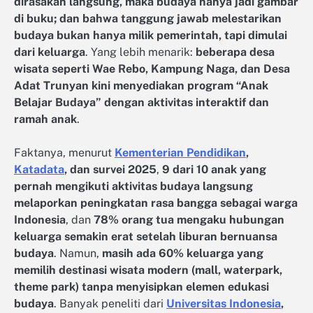
dirasakan langsung, maka budaya hanya jadi gambar
di buku; dan bahwa tanggung jawab melestarikan
budaya bukan hanya milik pemerintah, tapi dimulai
dari keluarga
. Yang lebih menarik:
beberapa desa
wisata seperti Wae Rebo, Kampung Naga, dan Desa
Adat Trunyan kini menyediakan program “Anak
Belajar Budaya” dengan aktivitas interaktif dan
ramah anak
.
Faktanya, menurut
Kementerian Pendidikan
,
Katadata
, dan survei 2025
,
9 dari 10 anak yang
pernah mengikuti aktivitas budaya langsung
melaporkan peningkatan rasa bangga sebagai warga
Indonesia
, dan
78% orang tua mengaku hubungan
keluarga semakin erat setelah liburan bernuansa
budaya
. Namun,
masih ada 60% keluarga yang
memilih destinasi wisata modern (mall, waterpark,
theme park) tanpa menyisipkan elemen edukasi
budaya
. Banyak peneliti dari
Universitas Indonesia
,