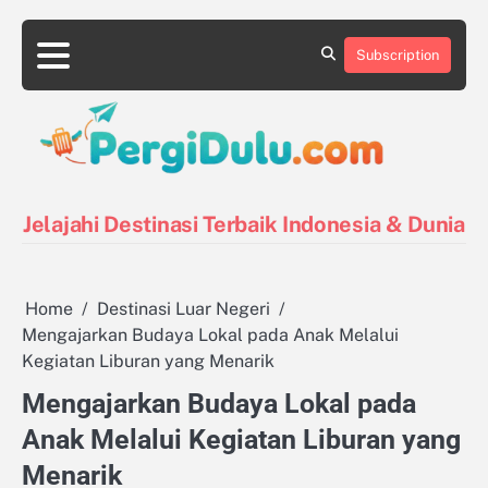
Skip
to
Subscription
content
Destinasi
Destinasi
Kontak
Kuliner
Pin
Tentang
Tips
Indonesia
Luar
Posts
Kami
Liburan
Negeri
Jelajahi Destinasi Terbaik Indonesia & Dunia
Home
Destinasi Luar Negeri
Mengajarkan Budaya Lokal pada Anak Melalui
Kegiatan Liburan yang Menarik
Mengajarkan Budaya Lokal pada
Anak Melalui Kegiatan Liburan yang
Menarik