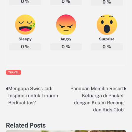
0
%
0
%
0
%
Sleepy
Angry
Surprise
0
%
0
%
0
%
TRAVEL
Mengapa Swiss Jadi
Panduan Memilih Resort
Navigasi
Inspirasi untuk Liburan
Keluarga di Phuket
pos
Berkualitas?
dengan Kolam Renang
dan Kids Club
Related Posts