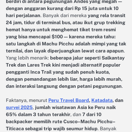
berdiri di antara pegunungan Andes yang megah —
dengan anggaran kurang dari Rp 15 juta untuk 10
hari perjalanan
. Banyak dari mereka
yang rela transit
24 jam, tidur di terminal bus, atau ikut grup trekking
hemat hanya untuk menghemat tiket trem resmi
yang bisa mencapai $100 — karena mereka tahu:
satu langkah di Machu Picchu adalah mimpi yang tak
ternilai, dan layak diperjuangkan lewat cara apapun
.
Yang lebih menarik:
beberapa jalur seperti Salkantay
Trek dan Lares Trek kini menjadi alternatif populer
pengganti Inca Trail yang sudah penuh kuota,
dengan pemandangan lebih liar, harga lebih murah,
dan interaksi langsung dengan petani pegunungan
.
Faktanya, menurut
Peru Travel Board
,
Katadata
, dan
survei 2025
,
jumlah wisatawan Asia ke Peru naik
65% dalam 3 tahun terakhir
, dan
7 dari 10
backpacker memilih rute Cusco–Machu Picchu–
Titicaca sebagai trip wajib seumur hidup
. Banyak