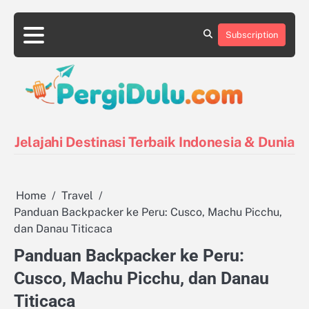
Skip
to
Subscription
content
Destinasi
Destinasi
Kontak
Kuliner
Pin
Tentang
Tips
Indonesia
Luar
Posts
Kami
Liburan
Negeri
Jelajahi Destinasi Terbaik Indonesia & Dunia
Home
Travel
Panduan Backpacker ke Peru: Cusco, Machu Picchu,
dan Danau Titicaca
Panduan Backpacker ke Peru:
Cusco, Machu Picchu, dan Danau
Titicaca