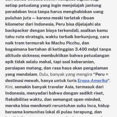
setiap petualang yang ingin menjelajah jantung
peradaban Inca tanpa harus menghabiskan uang
puluhan juta — karena meski terletak ribuan
kilometer dari Indonesia, Peru bisa dijelajahi ala
backpacker dengan biaya terkendali, asalkan kamu
tahu rute strategis, waktu terbaik berkunjung, cara
naik trem termurah ke Machu Picchu, dan
bagaimana bertahan di ketinggian 3.400 mdpl tanpa
altitude sickness; membuktikan bahwa petualangan
epik tidak selalu mahal, tapi soal keberanian,
persiapan matang, dan rasa haus akan pengalaman
yang mendalam
. Dulu, banyak yang mengira
“Peru =
destinasi mewah, hanya untuk turis
Eropa-Amerika
“
.
Kini,
semakin banyak traveler Asia, termasuk dari
Indonesia, menyadari bahwa dengan sedikit riset,
fleksibilitas waktu, dan semangat open-minded,
mereka bisa menikmati reruntuhan suku Inca, hidup
bersama komunitas lokal di pulau terapung, dan