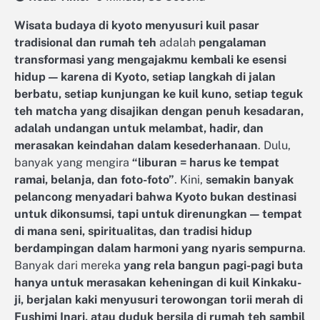
Wisata budaya di kyoto menyusuri kuil pasar
tradisional dan rumah teh
adalah
pengalaman
transformasi yang mengajakmu kembali ke esensi
hidup — karena di Kyoto, setiap langkah di jalan
berbatu, setiap kunjungan ke kuil kuno, setiap teguk
teh matcha yang disajikan dengan penuh kesadaran,
adalah undangan untuk melambat, hadir, dan
merasakan keindahan dalam kesederhanaan
. Dulu,
banyak yang mengira
“liburan = harus ke tempat
ramai, belanja, dan foto-foto”
. Kini,
semakin banyak
pelancong menyadari bahwa Kyoto bukan destinasi
untuk dikonsumsi, tapi untuk direnungkan — tempat
di mana seni, spiritualitas, dan tradisi hidup
berdampingan dalam harmoni yang nyaris sempurna
.
Banyak dari mereka
yang rela bangun pagi-pagi buta
hanya untuk merasakan keheningan di kuil Kinkaku-
ji, berjalan kaki menyusuri terowongan torii merah di
Fushimi Inari, atau duduk bersila di rumah teh sambil