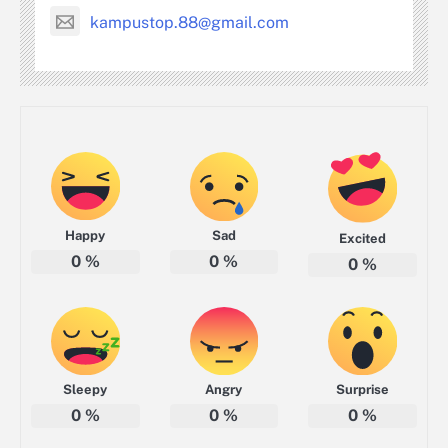
kampustop.88@gmail.com
Happy
Sad
Excited
0
%
0
%
0
%
Sleepy
Angry
Surprise
0
%
0
%
0
%