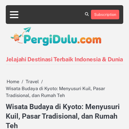
Skip
to
Subscription
content
Destinasi
Destinasi
Kontak
Kuliner
Pin
Tentang
Tips
Indonesia
Luar
Posts
Kami
Liburan
Negeri
Jelajahi Destinasi Terbaik Indonesia & Dunia
Home
Travel
Wisata Budaya di Kyoto: Menyusuri Kuil, Pasar
Tradisional, dan Rumah Teh
Wisata Budaya di Kyoto: Menyusuri
Kuil, Pasar Tradisional, dan Rumah
Teh