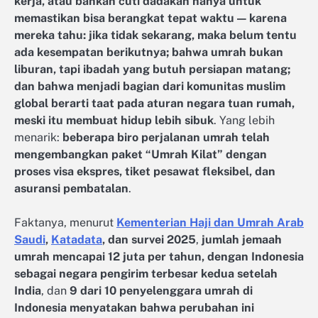
kerja, atau bahkan cuti dadakan hanya untuk
memastikan bisa berangkat tepat waktu — karena
mereka tahu: jika tidak sekarang, maka belum tentu
ada kesempatan berikutnya; bahwa umrah bukan
liburan, tapi ibadah yang butuh persiapan matang;
dan bahwa menjadi bagian dari komunitas muslim
global berarti taat pada aturan negara tuan rumah,
meski itu membuat hidup lebih sibuk
. Yang lebih
menarik:
beberapa biro perjalanan umrah telah
mengembangkan paket “Umrah Kilat” dengan
proses visa ekspres, tiket pesawat fleksibel, dan
asuransi pembatalan
.
Faktanya, menurut
Kementerian Haji dan Umrah Arab
Saudi
,
Katadata
, dan survei 2025
,
jumlah jemaah
umrah mencapai 12 juta per tahun, dengan Indonesia
sebagai negara pengirim terbesar kedua setelah
India
, dan
9 dari 10 penyelenggara umrah di
Indonesia menyatakan bahwa perubahan ini