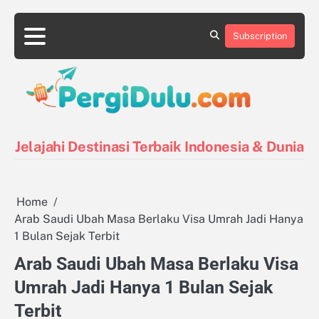
Skip
to
Subscription
content
Destinasi
Destinasi
Kontak
Kuliner
Pin
Tentang
Tips
Indonesia
Luar
Posts
Kami
Liburan
Negeri
Jelajahi Destinasi Terbaik Indonesia & Dunia
Home
Arab Saudi Ubah Masa Berlaku Visa Umrah Jadi Hanya
1 Bulan Sejak Terbit
Arab Saudi Ubah Masa Berlaku Visa
Umrah Jadi Hanya 1 Bulan Sejak
Terbit