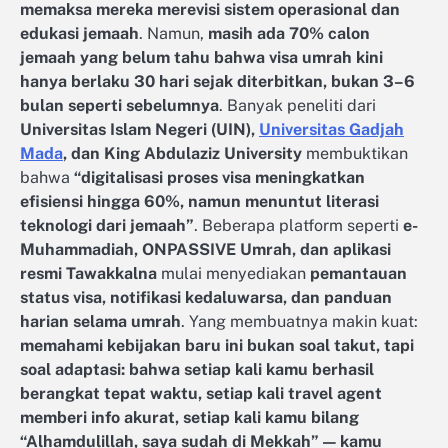
memaksa mereka merevisi sistem operasional dan
edukasi jemaah
. Namun,
masih ada 70% calon
jemaah yang belum tahu bahwa visa umrah kini
hanya berlaku 30 hari sejak diterbitkan, bukan 3–6
bulan seperti sebelumnya
. Banyak peneliti dari
Universitas Islam Negeri (UIN),
Universitas Gadjah
Mada
, dan King Abdulaziz University
membuktikan
bahwa
“digitalisasi proses visa meningkatkan
efisiensi hingga 60%, namun menuntut literasi
teknologi dari jemaah”
. Beberapa platform seperti
e-
Muhammadiah, ONPASSIVE Umrah, dan aplikasi
resmi Tawakkalna
mulai menyediakan
pemantauan
status visa, notifikasi kedaluwarsa, dan panduan
harian selama umrah
. Yang membuatnya makin kuat:
memahami kebijakan baru ini bukan soal takut, tapi
soal adaptasi: bahwa setiap kali kamu berhasil
berangkat tepat waktu, setiap kali travel agent
memberi info akurat, setiap kali kamu bilang
“Alhamdulillah, saya sudah di Mekkah” — kamu