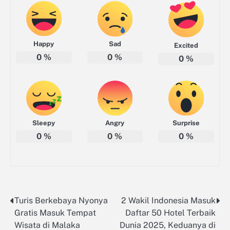
Happy
Sad
Excited
0
%
0
%
0
%
Sleepy
Angry
Surprise
0
%
0
%
0
%
Turis Berkebaya Nyonya
2 Wakil Indonesia Masuk
Navigasi
Gratis Masuk Tempat
Daftar 50 Hotel Terbaik
pos
Wisata di Malaka
Dunia 2025, Keduanya di